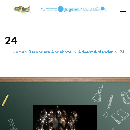
Städt. Gesamtschule
Städt. Gesamtschule Heiligenhaus
Heiligenhaus
24
Home
>
Besondere Angebote
>
Adventskalender
>
24