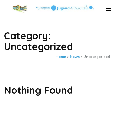
Städt. Gesamtschule
Städt. Gesamtschule Heiligenhaus
Heiligenhaus
Category:
Uncategorized
Home
>
News
>
Uncategorized
Nothing Found