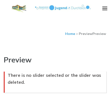
Städt. Gesamtschule
Städt. Gesamtschule Heiligenhaus
Heiligenhaus
Home
>
Preview
Preview
Preview
There is no slider selected or the slider was
deleted.